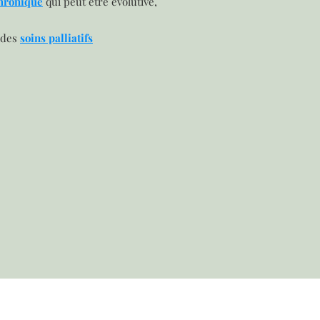
hronique
qui peut être évolutive,
 des
soins palliatifs