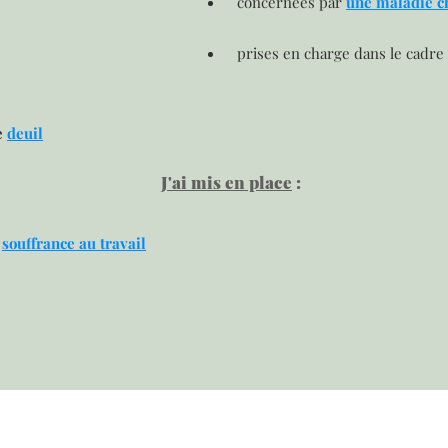
concernées par
une maladie c
prises en charge dans le cadre
e
deuil
J'ai mis en place
:
:
s
ouffrance au travail